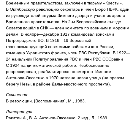
Временным правительством, заключён в тюрьму «Кресты».
В Октябрьскую революцию секретарь и член Бюро ПВРК, один
из руководителей штурма Зимнего дворца и участник ареста
Временного правительства. На 2-м Всероссийском съезде
Советов вошёл в СНК — член комитета по военным и морским
делам. В ноябре—декабре 1917 командовал войсками
Петроградского ВО. В 1918—19 Верховный
главнокомандующий советскими войсками юга России,
командир Украинского фронта, член РВС Республики. В 1922—
24 начальник Политуправления РВС и член РВС СССравни
С 1924 на дипломатической работе. Необоснованно
репрессирован; реабилитирован посмертно. Именем
Антонова-Овсеенко в 1970 названа новая улица (на правом
берегу Невы, в районе Дальневосточного проспекта).
Сочинения:
В революции. [Воспоминания], М., 1983.
Литература:
Ракитин А., В. А. Антонов-Овсеенко, 2 изд., Л., 1989.