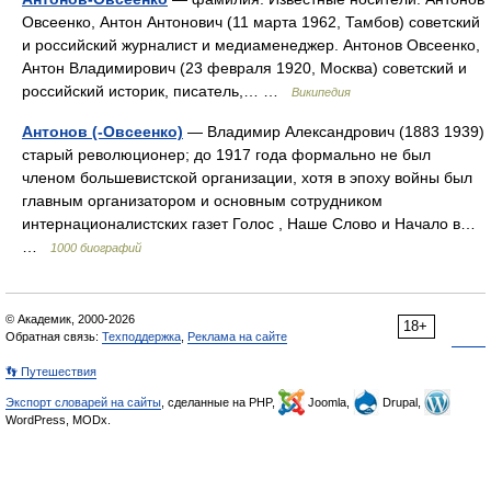
Овсеенко, Антон Антонович (11 марта 1962, Тамбов) советский
и российский журналист и медиаменеджер. Антонов Овсеенко,
Антон Владимирович (23 февраля 1920, Москва) советский и
российский историк, писатель,… …
Википедия
Антонов (-Овсеенко)
— Владимир Александрович (1883 1939)
старый революционер; до 1917 года формально не был
членом большевистской организации, хотя в эпоху войны был
главным организатором и основным сотрудником
интернационалистских газет Голос , Наше Слово и Начало в…
…
1000 биографий
© Академик, 2000-2026
18+
Обратная связь:
Техподдержка
,
Реклама на сайте
👣 Путешествия
Экспорт словарей на сайты
, сделанные на PHP,
Joomla,
Drupal,
WordPress, MODx.