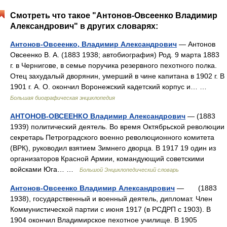
Смотреть что такое "Антонов-Овсеенко Владимир
Александрович" в других словарях:
Антонов-Овсеенко, Владимир Александрович
— Антонов
Овсеенко В. А. (1883 1938; автобиография) Род. 9 марта 1883
г. в Чернигове, в семье поручика резервного пехотного полка.
Отец захудалый дворянин, умерший в чине капитана в 1902 г. В
1901 г. А. О. окончил Воронежский кадетский корпус и… …
Большая биографическая энциклопедия
АНТОНОВ-ОВСЕЕНКО Владимир Александрович
— (1883
1939) политический деятель. Во время Октябрьской революции
секретарь Петроградского военно революционного комитета
(ВРК), руководил взятием Зимнего дворца. В 1917 19 один из
организаторов Красной Армии, командующий советскими
войсками Юга… …
Большой Энциклопедический словарь
Антонов-Овсеенко Владимир Александрович
— (1883
1938), государственный и военный деятель, дипломат. Член
Коммунистической партии с июня 1917 (в РСДРП с 1903). В
1904 окончил Владимирское пехотное училище. В 1905