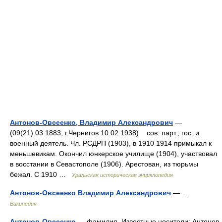
Антонов-Овсеенко, Владимир Александрович
—
(09(21).03.1883, г.Чернигов 10.02.1938) сов. парт., гос. и
военный деятель. Чл. РСДРП (1903), в 1910 1914 примыкал к
меньшевикам. Окончил юнкерское училище (1904), участвовал
в восстании в Севастополе (1906). Арестован, из тюрьмы
бежал. С 1910 …
Уральская историческая энциклопедия
Антонов-Овсеенко Владимир Александрович
— …
Википедия
Антонов-Овсеенко
— фамилия. Известные носители: Антонов